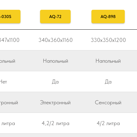
-030S
AQ-72
AQ-898
47x1100
340x360x1160
330x350x1200
ольный
Напольный
Напольный
Нет
Да
Да
тронный
Электронный
Сенсорный
2 литра
4,2/2 литра
4/2 литра