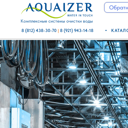
Обратн
Обратный з
Комплексные системы очистки воды
8 (812) 438-30-70
8 (921) 943-14-18
8 (812) 438-30-70
|
8 (921) 943-14-18
КАТАЛ