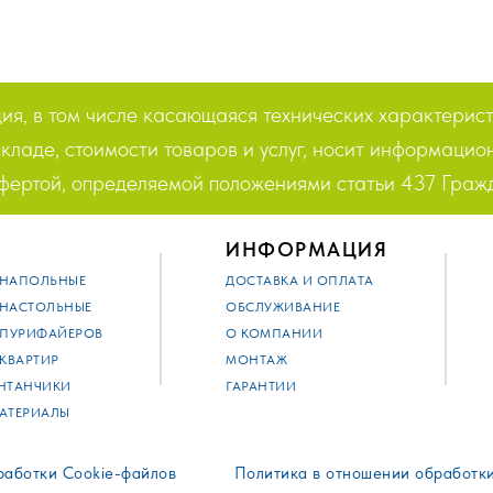
я, в том числе касающаяся технических характерист
кладе, стоимости товаров и услуг, носит информацион
офертой, определяемой положениями статьи 437 Граж
ИНФОРМАЦИЯ
 НАПОЛЬНЫЕ
ДОСТАВКА И ОПЛАТА
 НАСТОЛЬНЫЕ
ОБСЛУЖИВАНИЕ
 ПУРИФАЙЕРОВ
О КОМПАНИИ
 КВАРТИР
МОНТАЖ
НТАНЧИКИ
ГАРАНТИИ
АТЕРИАЛЫ
работки Cookie-файлов
Политика в отношении обработк