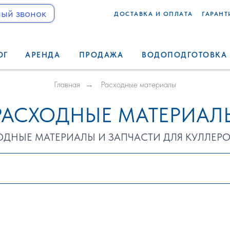
ый звонок
ДОСТАВКА И ОПЛАТА
ГАРАНТ
вонок
ДОСТАВКА И ОПЛАТА
ГАРАНТИИ
О КО
КАТАЛОГ
АРЕНДА
ПРОДАЖА
ВОДОПОДГОТ
ОГ
АРЕНДА
ПРОДАЖА
ВОДОПОДГОТОВКА
Главная
→
Расходные материалы
РАСХОДНЫЕ МАТЕРИАЛ
ОДНЫЕ МАТЕРИАЛЫ И ЗАПЧАСТИ ДЛЯ КУЛЛЕР