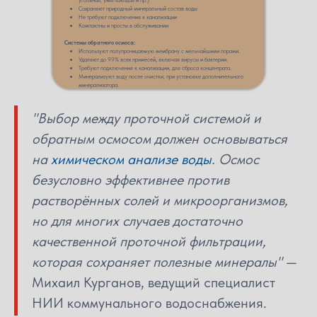
угольная, умягчающая и пр.)
Сохраняют природный минеральный состав воды
Не требуют подключения к канализации
Компактны и просты в обслуживании
Системы обратного осмоса:
Используют полупроницаемую мембрану с мельчайшими порами.
Удаляют до 99% всех примесей, включая вирусы и бактерии.
Требуют подключения к канализации, для сброса концентрата.
Минерализуют воду после очистки, при установке дополнительного
минерализатора.
"Выбор между проточной системой и
обратным осмосом должен основываться
на
химическом анализе воды
. Осмос
безусловно эффективнее против
растворённых солей и микроорганизмов,
но для многих случаев достаточно
качественной проточной фильтрации,
которая сохраняет полезные минералы"
—
Михаил Курганов, ведущий специалист
НИИ коммунального водоснабжения.