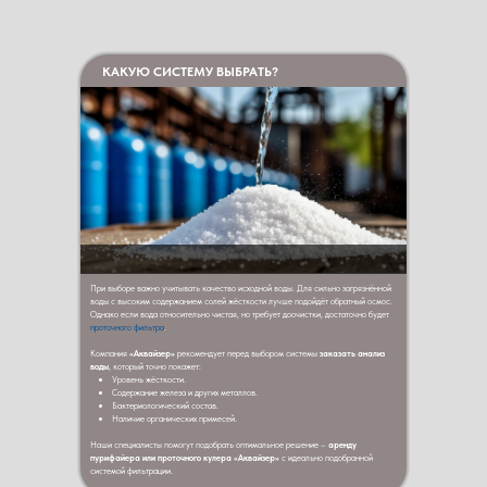
КАКУЮ СИСТЕМУ ВЫБРАТЬ?
При выборе важно учитывать качество исходной воды. Для сильно загрязнённой
воды с высоким содержанием солей жёсткости лучше подойдёт обратный осмос.
Однако если вода относительно чистая, но требует доочистки, достаточно будет
проточного фильтра
.
Компания
«Аквайзер»
рекомендует перед выбором системы
заказать анализ
воды
, который точно покажет:
Уровень жёсткости.
Содержание железа и других металлов.
Бактериологический состав.
Наличие органических примесей.
Наши специалисты помогут подобрать оптимальное решение –
аренду
пурифайера или проточного кулера «Аквайзер»
с идеально подобранной
системой фильтрации.