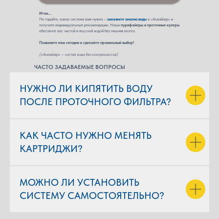
Итак...
Не гадайте, какая система вам нужна –
закажите анализ воды
в «Аквайзер» и
получите индивидуальные рекомендации. Наши
пурифайеры и проточные кулеры
обеспечат вас чистой и вкусной водой без лишних хлопот.
Позвоните нам сегодня и сделайте правильный выбор!
(«Аквайзер» – чистая вода без компромиссов)
ЧАСТО ЗАДАВАЕМЫЕ ВОПРОСЫ
НУЖНО ЛИ КИПЯТИТЬ ВОДУ
ПОСЛЕ ПРОТОЧНОГО ФИЛЬТРА?
КАК ЧАСТО НУЖНО МЕНЯТЬ
КАРТРИДЖИ?
МОЖНО ЛИ УСТАНОВИТЬ
СИСТЕМУ САМОСТОЯТЕЛЬНО?