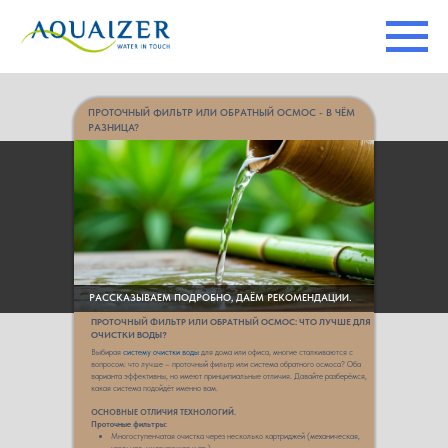
Главная
→
Новости
→
Проточный фильтр или обратный осмос - в чём разница?
ПРОТОЧНЫЙ ФИЛЬТР ИЛИ ОБРАТНЫЙ ОСМОС - В ЧЁМ
РАЗНИЦА?
РАССКАЗЫВАЕМ ПОДРОБНО, ДАЁМ РЕКОМЕНДАЦИИ.
ПРОТОЧНЫЙ ФИЛЬТР ИЛИ ОБРАТНЫЙ ОСМОС: ЧТО ЛУЧШЕ ДЛЯ
ОЧИСТКИ ВОДЫ?
Выбирая
систему очистки воды
для дома или офиса, многие сталкиваются с
вопросом: что лучше – проточный фильтр или система обратного осмоса? Оба
варианта эффективны, но имеют принципиальные отличия. Давайте разберёмся,
какая система подойдёт именно вам.
ОСНОВНЫЕ ОТЛИЧИЯ ТЕХНОЛОГИЙ.
Проточные фильтры:
Многоступенчатая очистка через несколько картриджей (механическая,