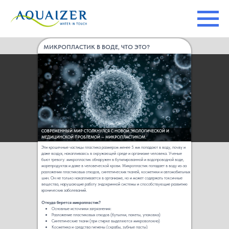
Главная
→
Новости
→
Микропластик в воде, что это?
МИКРОПЛАСТИК В ВОДЕ, ЧТО ЭТО?
СОВРЕМЕННЫЙ МИР СТОЛКНУЛСЯ С НОВОЙ ЭКОЛОГИЧЕСКОЙ И
МЕДИЦИНСКОЙ ПРОБЛЕМОЙ — МИКРОПЛАСТИКОМ.
Эти крошечные частицы пластика размером менее 5 мм попадают в воду, почву и
даже воздух, накапливаясь в окружающей среде и организме человека. Ученые
бьют тревогу: микропластик обнаружен в бутилированной и водопроводной воде,
морепродуктах и даже в человеческой крови. Микропластик попадает в воду из-за
разложения пластиковых отходов, синтетических тканей, косметики и автомобильных
шин. Он не только накапливается в организме, но и может содержать токсичные
вещества, нарушающие работу эндокринной системы и способствующие развитию
хронических заболеваний.
Откуда берется микропластик?
Основные источники загрязнения:
Разложение пластиковых отходов (бутылки, пакеты, упаковка)
Синтетические ткани (при стирке выделяются микроволокна)
Косметика и средства гигиены (скрабы, зубные пасты)