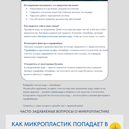
Исследования показывают, что микропластик может:
Накапливаться в организме, вызывая воспаления
Содержать токсичные вещества (тяжелые металлы, пестициды)
Нарушать работу эндокринной системы
Способствовать развитию хронических заболеваний
Как защитить себя и свою семью?
Проверьте воду на загрязнения. Даже если вода выглядит чистой, в ней могут быть
микропластик, бактерии и химические примеси. Компания «Аквайзер» проводит
химический и
бактериологические анализы воды
, чтобы вы точно знали, что пьете.
Используйте фильтры и пурифайеры.
Обычные кувшины и дешевые фильтры не всегда справляются с микропластиком.
Пурифайеры
и
проточные кулеры
«Аквайзер» оснащены многоступенчатой системой
очистки, которая задерживает не только механические частицы, но и вредные
химические соединения.
Откажитесь от пластиковых бутылок.
Бутилированная вода — один из главных источников микропластика в рационе.
Арендуя пурифайер «Аквайзер», вы получаете чистую воду без риска, экономя
деньги и заботясь о природе.
Выбирайте чистую воду с «Аквайзер»!
Не рискуйте здоровьем, не ждите, пока последствия загрязнения воды скажутся на
вашем здоровье – закажите
анализ воды
и убедитесь в ее качестве. А если хотите
всегда иметь под рукой чистую и вкусную воду — воспользуйтесь нашими фильтрами и
пурифайерами.
Свяжитесь с нами сегодня и сделайте шаг к здоровой жизни!
ЧАСТО ЗАДАВАЕМЫЕ ВОПРОСЫ О МИКРОПЛАСТИКЕ
КАК МИКРОПЛАСТИК ПОПАДАЕТ В