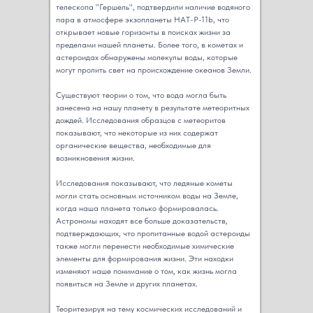
телескопа "Гершель", подтвердили наличие водяного
пара в атмосфере экзопланеты HAT-P-11b, что
открывает новые горизонты в поисках жизни за
пределами нашей планеты. Более того, в кометах и
астероидах обнаружены молекулы воды, которые
могут пролить свет на происхождение океанов Земли.
Существуют теории о том, что вода могла быть
занесена на нашу планету в результате метеоритных
дождей. Исследования образцов с метеоритов
показывают, что некоторые из них содержат
органические вещества, необходимые для
возникновения жизни.
Исследования показывают, что ледяные кометы
могли стать основным источником воды на Земле,
когда наша планета только формировалась.
Астрономы находят все больше доказательств,
подтверждающих, что пропитанные водой астероиды
также могли перенести необходимые химические
элементы для формирования жизни. Эти находки
изменяют наше понимание о том, как жизнь могла
появиться на Земле и других планетах.
Теоритезируя на тему космических исследований и