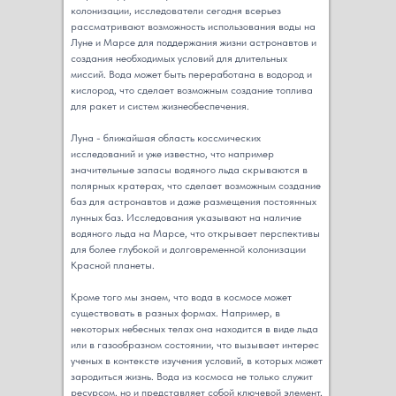
колонизации, исследователи сегодня всерьез
рассматривают возможность использования воды на
Луне и Марсе для поддержания жизни астронавтов и
создания необходимых условий для длительных
миссий. Вода может быть переработана в водород и
кислород, что сделает возможным создание топлива
для ракет и систем жизнеобеспечения.
Луна - ближайшая область коссмических
исследований и уже известно, что например
значительные запасы водяного льда скрываются в
полярных кратерах, что сделает возможным создание
баз для астронавтов и даже размещения постоянных
лунных баз. Исследования указывают на наличие
водяного льда на Марсе, что открывает перспективы
для более глубокой и долговременной колонизации
Красной планеты.
Кроме того мы знаем, что вода в космосе может
существовать в разных формах. Например, в
некоторых небесных телах она находится в виде льда
или в газообразном состоянии, что вызывает интерес
ученых в контексте изучения условий, в которых может
зародиться жизнь. Вода из космоса не только служит
ресурсом, но и представляет собой ключевой элемент,