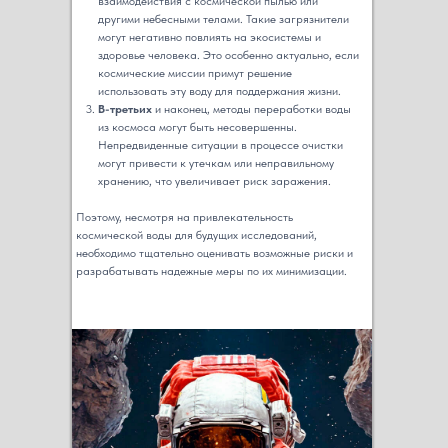
взаимодействия с космической пылью или
другими небесными телами. Такие загрязнители
могут негативно повлиять на экосистемы и
здоровье человека. Это особенно актуально, если
космические миссии примут решение
использовать эту воду для поддержания жизни.
В-третьих
и наконец, методы переработки воды
из космоса могут быть несовершенны.
Непредвиденные ситуации в процессе очистки
могут привести к утечкам или неправильному
хранению, что увеличивает риск заражения.
Поэтому, несмотря на привлекательность
космической воды для будущих исследований,
необходимо тщательно оценивать возможные риски и
разрабатывать надежные меры по их минимизации.