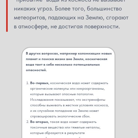
никаких угроз. Более того, большинство
метеоритов, падающих на Землю, сгорают
в атмосфере, не достигая поверхности.
В других вопросах, например колонизации новых
планет и поиска жизни вне Земли, космическая
вода таит в себе несколько потенциальных
опасностей.
Во-первых,
космическая вода может содержать
органические молекулы или микроорганизмы,
которые вызывают опасные патологии.
Исследования показывают, что экстремофилы
способны выживать в жестких условиях космоса,
и их случайное попадание на Землю может
спровоцировать экологические сбои.
Во-вторых,
такая вода может содержать
токсичные вещества или тяжелые металлы,
которые образуются в результате