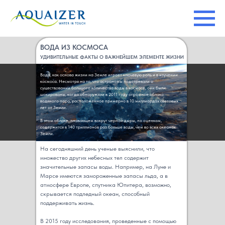
Главная
→
Новости
→
Чернильное озеро
ВОДА ИЗ КОСМОСА
УДИВИТЕЛЬНЫЕ ФАКТЫ О ВАЖНЕЙШЕМ ЭЛЕМЕНТЕ ЖИЗНИ
Вода, как основа жизни на Земле играет ключевую роль и в изучении
космоса. Несмотря на то, что астрономы подозревали о
существовании большого количества воды в космосе, они были
шокированы, когда обнаружили в 2011 году огромное облако
водяного пара, расположенное примерно в 10 миллиардах световых
лет от Земли.
В этом облаке, плавающем вокруг черной дыры, по оценкам,
содержится в 140 триллионов раз больше воды, чем во всех океанах
Земли.
На сегодняшний день ученые выяснили, что
множество других небесных тел содержит
значительные запасы воды. Например, на Луне и
Марсе имеются замороженные запасы льда, а в
атмосфере Европе, спутника Юпитера, возможно,
скрывается подледный океан, способный
поддерживать жизнь.
В 2015 году исследования, проведенные с помощью