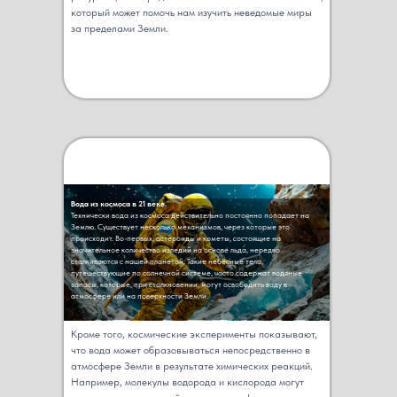
который может помочь нам изучить неведомые миры
за пределами Земли.
Вода из космоса в 21 веке.
Технически вода из космоса действительно постоянно попадает на
Землю. Существует несколько механизмов, через которые это
происходит. Во-первых, астероиды и кометы, состоящие на
значительное количество изледий на основе льда, нередко
сталкиваются с нашей планетой. Такие небесные тела,
путешествующие по солнечной системе, часто содержат водяные
запасы, которые, при столкновении, могут освободить воду в
атмосфере или на поверхности Земли.
Кроме того, космические эксперименты показывают,
что вода может образовываться непосредственно в
атмосфере Земли в результате химических реакций.
Например, молекулы водорода и кислорода могут