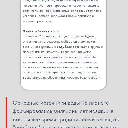
соединяться под воздействием ультрафиолетового
излучения. Хотя этот процесс не позволяет создать
значительное количество воды, он показывает, что в
условиях космоса вода может формироваться и
модифицироваться.
Вопросы безопасности.
Концепция "космической воды" может возбудить
опасения из-за возможных объектов с крупными
телами, содержащими воду. Если речь идет о крупных
астероидах или кометах, такие события могут
привести к катастрофическим последствиям. Но
вероятность подобных столкновений крайне мала.
Научные исследования и мониторинг космических
объектов помогают предсказать и предотвратить
такие ситуации, обеспечивая уровень безопасности.
Основные источники воды на планете
формировались миллионы лет назад, и в
настоящее время традиционный взгляд на
"прибытие" воды из космоса не вызывает