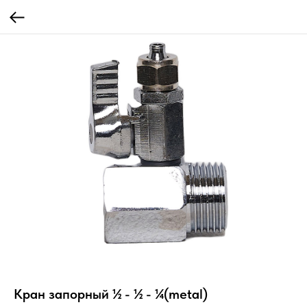
Кран запорный ½ - ½ - ¼(metal)