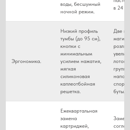
пастер
воды, бесшумный
в 24 ча
ночной режим.
Низкий профиль
Две не
тумбы (до 95 см),
магист
кнопки с
розлив
минимальным
увелич
Эргономика.
усилием нажатия,
лоток 
мягкая
группо
силиконовая
наполн
каплеотбойная
спорти
решетка.
бутыло
Ежеквартальная
замена
Замена
картриджей,
соглас