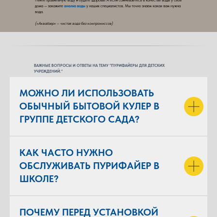
Пейте правильную воду и будьте здоровы! А если сомневаетесь в качестве воды у себя
дома — закажите
анализ воды
у наших специалистов. Мы точно знаем какая вам нужна
вода.
(«Аквайзер» – чистая вода без компромиссов)
ВАЖНЫЕ ВОПРОСЫ И ОТВЕТЫ НА ТЕМУ "ПУРИФАЙЕРЫ ДЛЯ ДЕТСКИХ
УЧРЕЖДЕНИЙ."
МОЖНО ЛИ ИСПОЛЬЗОВАТЬ
ОБЫЧНЫЙ БЫТОВОЙ КУЛЕР В
ГРУППЕ ДЕТСКОГО САДА?
КАК ЧАСТО НУЖНО
ОБСЛУЖИВАТЬ ПУРИФАЙЕР В
ШКОЛЕ?
ПОЧЕМУ ПЕРЕД УСТАНОВКОЙ