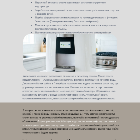
питьевой воды в группах.
Первичный экспресс-анализ воды и аудит состояния внутреннего
водопровода.
Разработка индивидуальной схемы водоподготовки с учётом пиковых нагрузок
и возраста детей.
Подбор оборудования с нужным запасом по производительности и функциям
безопасности (блокировка кипятка, бесконтактный розлив).
Монтаж и пусконаладка с обязательной промывкой контура и контрольным
бактериологическим смывом.
Постановка на регулярное сервисное обслуживание с фиксацией всех
операций в электронном санитарном журнале.
Такой подход исключает формальное отношение к питьевому режиму. Мы не просто
продаём технику — мы закрываем всю цепочку факторов, влияющих на качество воды.
Десятилетний стаж работы в Петербурге позволяет нам видеть системные риски там, где
другие ограничиваются типовым каталогом. Именно эта экспертиза и персональная
ответственность за каждый объект — основа репутации «Аквайзер». Обращаясь к нам,
руководитель детского учреждения получает уверенность, что питьевой режим
организован не номинально, а по строгим критериям безопасности и здравого смысла.
В завершение мы хотим пожелать всем посетителям нашего сайта неизменно чистой,
вкусной и полезной воды на вашем столе каждый день. Пусть забота о качестве питья
станет для вас не утомительной обязанностью, а легкой и естественной частью здорового
образа жизни.
Будьте уверены: какой бы путь водоочистки вы ни выбрали, описанные в
этом материале принципы помогут вам не ошибиться
, а команда «Аквайзер» всегда будет
рядом, чтобы поддержать ваше оборудование в идеальном состоянии долгие годы. Пейте
только лучшее и будьте здоровы.