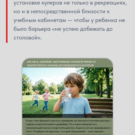
установке кулеров не только в рекреациях,
но и в непосредственной близости к
учебным кабинетам — чтобы у ребенка не
было барьера «не успею добежать до
столовой».
КАК МЫ В «АКВАЙЗЕР» ВЫСТРАИВАЕМ ПИТЬЕВОЙ РЕЖИМ ОТ
ЛАБОРАТОРНОГО АНАЛИЗА ДО ЕЖЕДНЕВНОГО КОНТРОЛЯ
Когда к нам обращается детское учреждение, мы никогда не начинаем разговор с
подбора конкретной модели пурифайера. Это в корне неверный путь,
напоминающий покупку лекарств без диагноза. За десять лет мы сформировали в
Санкт-Петербурге методологию, в которой оборудование — лишь вершина