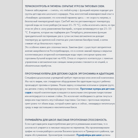
ТЕРМОКОНТРОЛЬ И ГИГИЕНА: СКРЫТЫЕ УГРОЗЫ ТИПОВЫХ СХЕМ.
Главное заблуждение — считать, что любой кулер с функцией нагрева подходит для
группы детсада или школьного коридора. Наш многолетний инжиниринговый опыт в
«Аквайзере» доказывает, что ключевой параметр здесь — не скорость нагрева, а
безопасный температурный порог. СанПиН жестко регламентируют температуру
горячей воды на точке разбора (не выше 65–70 °C), чтобы исключить ожоги, но при
этом не уйти в «зону размножения бактерий», которая активизируется при 25–55
°C. В моделях, которые мы подбираем для Петербурга, реализована функция
принудительной пастеризации: раз в сутки система автоматически доводит
температуру до критической отметки для уничтожения биообрастаний, а затем
снижает её до безопасного порога.
Это особенно важно для сезонных пиков. Заметим факт: существует авторитетное
мнение микробиологов Роспотребнадзора, что в осенне-зимний период в закрытых
коллективах риск вторичной контаминации воды через сенсорные краны или
горловины бутылей возрастает на 40%. Отказ от открытого контакта рук с панелью
управления и автоматическая санация линии розлива становятся не опцией, а
обязательным атрибутом.
ПРОТОЧНЫЕ КУЛЕРЫ ДЛЯ ДЕТСКИХ САДОВ: ЭРГОНОМИКА И АДАПТАЦИЯ.
Специфика дошкольных учреждений требует пересмотра классической компоновки.
Мы часто видим, как стандартное оборудование без адаптации под рост ребенка
провоцирует проливы и травмы. Решая задачу оснащения ясельных и средних групп,
мы делаем ставку на безрезервуарную технологию.
Проточные кулеры для детских
садов
в нашей комплектации оснащаются выносными сенсорными пьедесталами
или интегрируются в низкие стойки. Это исключает необходимость детям тянуться
вверх или подставлять неустойчивые подставки. Система с проточным нагревом
греет ровно тот объем воды, который нужен здесь и сейчас, ликвидируя питательную
среду в виде застоявшихся накопительных баков.
ПУРИФАЙЕРЫ ДЛЯ ШКОЛ: ВЫСОКАЯ ПРОПУСКНАЯ СПОСОБНОСТЬ.
Если в детсадах ритм водопотребления диктуется режимными моментами, то в
школах всё упирается в пиковые нагрузки на переменах. Мы проанализировали
трафик на точках разбора в школах Василеостровского и Приморского районов, где
ведем обслуживание. Хронометраж показывает:
Пурифайеры для школ
должны