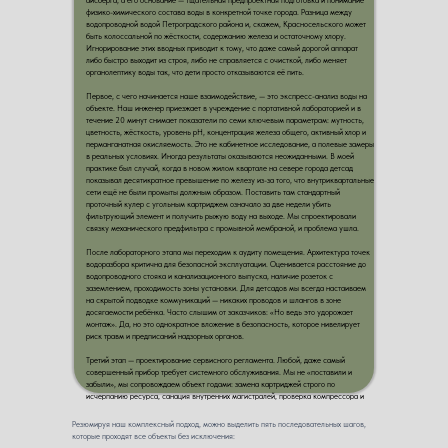
айсберга, а его основание — тщательная предпроектная подготовка и понимание
физико-химического состава воды в конкретной точке города. Разница между
водопроводной водой Петроградского района и, скажем, Красносельского может
быть колоссальной по жёсткости, содержанию железа и остаточному хлору.
Игнорирование этих вводных приводит к тому, что даже самый дорогой аппарат
либо быстро выходит из строя, либо не справляется с очисткой, либо меняет
органолептику воды так, что дети просто отказываются её пить.
Первое, с чего начинается наше взаимодействие, — это экспресс-анализ воды на
объекте. Наш инженер приезжает в учреждение с портативной лабораторией и в
течение 20 минут снимает показатели по семи ключевым параметрам: мутность,
цветность, жёсткость, уровень pH, концентрация железа общего, активный хлор и
перманганатная окисляемость. Это не кабинетное исследование, а полевые замеры
в реальных условиях. Иногда результаты оказываются неожиданными. В моей
практике был случай, когда в новом жилом квартале на севере города детсад
показывал десятикратное превышение по железу из-за того, что внутриквартальные
сети ещё не были промыты должным образом. Поставить там стандартный
проточный кулер с угольным картриджем означало за две недели убить
фильтрующий элемент и получить рыжую воду на выходе. Мы спроектировали
связку механического предфильтра с промывной мембраной, и проблема ушла.
После лабораторного этапа мы переходим к аудиту помещения. Архитектура точек
водоразбора критична для безопасной эксплуатации. Оценивается расстояние до
водопроводного стояка и канализационного выпуска, наличие розеток с
заземлением, проходимость зоны установки. Для детсадов мы всегда настаиваем
на скрытой подводке коммуникаций — никаких проводов и шлангов в зоне
досягаемости ребёнка. Часто слышим от заказчиков: «Но ведь это удорожает
монтаж». Да, но это однократное вложение в безопасность, которое нивелирует
риск травм и предписаний надзорных органов.
Третий этап — проектирование сервисного регламента. Любой, даже самый
совершенный прибор требует системного обслуживания. Мы не «поставили и
забыли», мы сопровождаем объект годами: замена картриджей строго по
исчерпанию ресурса, санация внутренних магистралей, проверка компрессора и
нагревательного элемента. Для детских учреждений мы ввели практику
«санитарного журнала», где фиксируется каждая профилактическая операция. Это
Резюмируя наш комплексный подход, можно выделить пять последовательных шагов,
даёт прозрачность перед Роспотребнадзором и, главное, перед родителями,
которые проходят все объекты без исключения:
которые сегодня вправе требовать документальное подтверждение качества