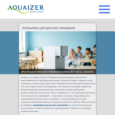
Главная
→
Новости
→
Пурифайеры для детских учреждений
ПУРИФАЙЕРЫ ДЛЯ ДЕТСКИХ УЧРЕЖДЕНИЙ
ОРГАНИЗАЦИЯ ПИТЬЕВОГО РЕЖИМА И СИСТЕМНЫЙ ПОДХОД «АКВАЙЗЕР»
За десять лет работы в Санкт-Петербурге мы вывели формулу безопасного
водоснабжения для образовательной среды. Когда речь заходит о здоровье детей,
компромиссы между ценой, удобством и микробиологической защитой недопустимы.
Наш опыт подключения и обслуживания сотен объектов показывает: привычные
решения вроде бутилированной воды или бытовых кулеров проигрывают
профессиональным системам не только в надежности, но и в стратегической выгоде.
Бич многих детских учреждений — стремление сэкономить, оборачивающееся
скрытыми рисками. Мы не раз сталкивались с последствиями застоя воды,
вторичного загрязнения краников и термических ожогов от кипятка. Именно поэтому
мы внедряем
пурифайеры для детских учреждений
как комплексное решение,
исключающее человеческий фактор и гарантирующее стабильность санитарно-
гигиенических норм.