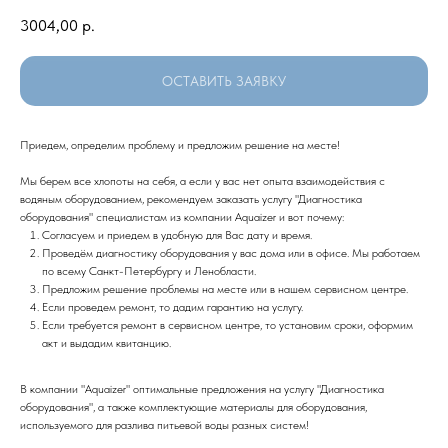
3004,00
р.
ОСТАВИТЬ ЗАЯВКУ
Приедем, определим проблему и предложим решение на месте!
Мы берем все хлопоты на себя, а если у вас нет опыта взаимодействия с
водяным оборудованием, рекомендуем заказать услугу "Диагностика
оборудования" специалистам из компании Aquaizer и вот почему:
Согласуем и приедем в удобную для Вас дату и время.
Проведём диагностику оборудования у вас дома или в офисе. Мы работаем
по всему Санкт-Петербургу и Ленобласти.
Предложим решение проблемы на месте или в нашем сервисном центре.
Если проведем ремонт, то дадим гарантию на услугу.
Если требуется ремонт в сервисном центре, то установим сроки, оформим
акт и выдадим квитанцию.
В компании "Aquaizer" оптимальные предложения на услугу "Диагностика
оборудования", а также комплектующие материалы для оборудования,
используемого для разлива питьевой воды разных систем!