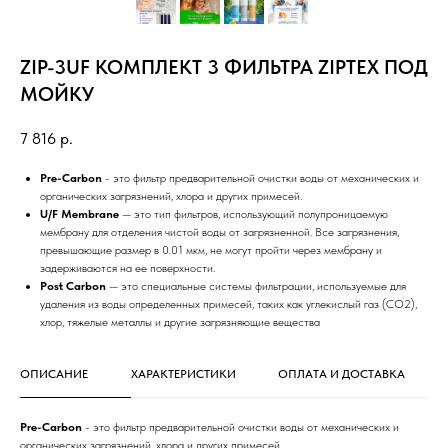
ZIP-3UF КОМПЛЕКТ 3 ФИЛЬТРА ZIPTEX ПОД
МОЙКУ
7 816
р.
Pre-Carbon
- это фильтр предварительной очистки воды от механических и
органических загрязнений, хлора и других примесей.
U/F Membrane
— это тип фильтров, использующий полупроницаемую
мембрану для отделения чистой воды от загрязненной. Все загрязнения,
превышающие размер в 0.01 мкм, не могут пройти через мембрану и
задерживаются на ее поверхности.
Post Carbon
— это специальные системы фильтрации, используемые для
удаления из воды определенных примесей, таких как углекислый газ (CO2),
хлор, тяжелые металлы и другие загрязняющие вещества
ОПИСАНИЕ
ХАРАКТЕРИСТИКИ
ОПЛАТА И ДОСТАВКА
Pre-Carbon
- это фильтр предварительной очистки воды от механических и
органических загрязнений, хлора и других примесей.