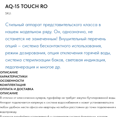
AQ-15 TOUCH RO
SKU:
Стильный аппарат представительского класса в
нашем модельном ряду. Он, однозначно, не
останется не замеченным! Внушительный перечень
опций – система бесконтактного использования,
режим дозирования, опция отключения горячей воды,
система стерилизации баков, световая индикация,
ледогенерация и многое др.
ОПИСАНИЕ
ХАРАКТЕРИСТИКИ
ОСОБЕННОСТИ
КОМПЛЕКТАЦИЯ
ОПЛАТА И ДОСТАВКА
ОПИСАНИЕ
В отличии от классических кулеров, пурифайер не требует закупки бутилированной воды.
Аппарат подключается напрямую к системе водоснабжения и может устанавливаться в
любом удобном месте офиса или квартиры на любом расстоянии до точки подключения к
водопроводу.
В корпусе пурифайера установлена 4-х ступенчатая система фильтрации, которая