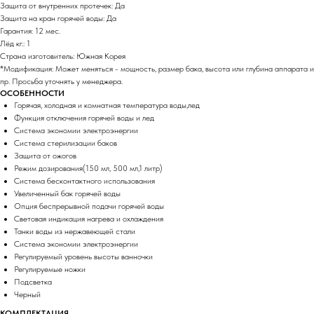
Защита от внутренних протечек: Да
Защита на кран горячей воды: Да
Гарантия: 12 мес.
Лёд кг.: 1
Страна изготовитель: Южная Корея
*Модификация: Может меняться - мощность, размер бака, высота или глубина аппарата и
пр. Просьба уточнять у менеджера.
ОСОБЕННОСТИ
Горячая, холодная и комнатная температура воды,лед
Функция отключения горячей воды и лед
Система экономии электроэнергии
Система стерилизации баков
Защита от ожогов
Режим дозирования(150 мл, 500 мл,1 литр)
Система бесконтактного использования
Увеличенный бак горячей воды
Опция беспрерывной подачи горячей воды
Световая индикация нагрева и охлаждения
Танки воды из нержавеющей стали
Система экономии электроэнергии
Регулируемый уровень высоты ванночки
Регулируемые ножки
Подсветка
Черный
КОМПЛЕКТАЦИЯ