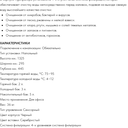
обеспечивает очистку воды непосредственно перед наливом, подавая на выходе свежую
воду высочайшего качества очистки:
Очищенная от микробов, бактерий и вирусов.
Очищенная от песка, ржавчины и мелкой взвеси.
Очищенная от хлора, ртути, мышьяка и солей тяжелых металлов.
Очищенная от запахов и пигментов.
Очищение от антибиотиков, гормонов.
ХАРАКТЕРИСТИКИ
Подключение к канализации: Обязательно
Тип установки: Напольный
Высота мм.: 1325
Ширина мм.: 295
Глубина мм.: 445
Температура горячей воды, °C: 75~95
Температура холодной воды °C: 4~12
Горячий бак: 2 л.
Холодный бак: 3 л.
Накопительный бак: 5 л.
Место применения: Для офиса
Вес: 36 кг.
Тип управления: Сенсорный
Цвет корпуса: Черный
Цвет вставки: Серебристый
Система фильтрации: 4-х уровневая система фильтрации