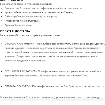
В комплект поставки с пурифайером входит:
Комплект из 4-х фильтров ультрафильтрационной системы очистки;
Кран-тройник для подключения к системе водоснабжения;
Гибкая трубка для подводки воды к аппарату;
Руководство по эксплуатации.
Краники безопасности.
ОПЛАТА И ДОСТАВКА
Вы можете выбрать один из трёх вариантов оплаты:
ОПЛАТА НАЛИЧНЫМИ - При выборе варианта оплаты наличными, вы дожидаетесь
приезда курьера и передаёте ему сумму за товар в рублях. Курьер предоставляет
товар, который можно осмотреть на предмет повреждений, соответствие указанным
условиям. Покупатель подписывает товаросопроводительные документы, вносит
денежные средства и получает чек.
БЕЗНАЛИЧНЫЙ РАСЧЁТ - При оформлении заказа в корзине вы можете выбрать
вариант безналичной оплаты. Мы принимаем карты Visa и Master Card.
ОПЛАТА ПО СЧЁТУ - После оформления заказа Вам будет прислан счет на оплату.
Все необходимые для бухгалтерии документы (оригинал счета на оплату, счет-фактура,
накладная) выдаются вместе с заказом при получении.