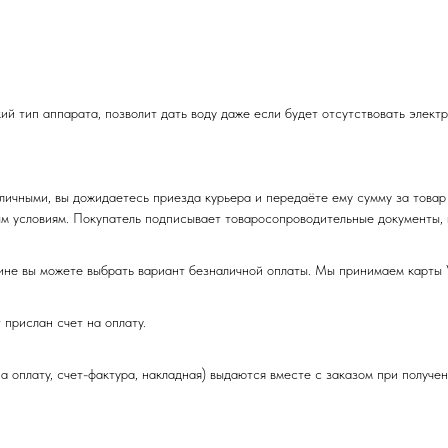
й тип аппарата, позволит дать воду даже если будет отсутствовать электр
ми, вы дожидаетесь приезда курьера и передаёте ему сумму за товар в 
м условиям. Покупатель подписывает товаросопроводительные документы, 
вы можете выбрать вариант безналичной оплаты. Мы принимаем карты Vi
рислан счет на оплату.
а оплату, счет-фактура, накладная) выдаются вместе с заказом при получен