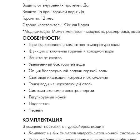
Защита от внутренних протечек: Да
Защита на кран горячей воды: Да
Гарантия: 12 мес.
Страна изготовитель: Южная Корея
*Модификация: Может меняться - мощность, размер бака, высот
ОСОБЕННОСТИ
Горячая, холодная и комнатная температура воды
Функция отключения горячей и холодной воды
Защита от ожогов
Увеличенный бак горячей воды
Опция беспрерывной подачи горячей воды
Световая индикация нагрева и охлаждения
Танки воды из нержавеющей стали
Система экономии электроэнергии
Регулируемые ножки
Подсветка
Черный
КОМПЛЕКТАЦИЯ
В комплект поставки с пурифайером входит:
Комплект из 4-х фильтров ультрафильтрационной системы оч
Кран-тройник для подключения к системе водоснабжения;