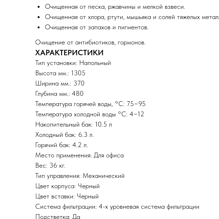
Очищенная от песка, ржавчины и мелкой взвеси.
Очищенная от хлора, ртути, мышьяка и солей тяжелых метал
Очищенная от запахов и пигментов.
Очищение от антибиотиков, гормонов.
ХАРАКТЕРИСТИКИ
Тип установки: Напольный
Высота мм.: 1305
Ширина мм.: 370
Глубина мм.: 480
Температура горячей воды, °C: 75~95
Температура холодной воды °C: 4~12
Накопительный бак: 10.5 л
Холодный бак: 6.3 л.
Горячий бак: 4.2 л.
Место применения: Для офиса
Вес: 36 кг.
Тип управления: Механический
Цвет корпуса: Черный
Цвет вставки: Черный
Система фильтрации: 4-х уровневая система фильтрации
Подстветка: Да