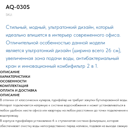
AQ-030S
SKU:
Стильный, модный, ультратонкий дизайн, который
идеально впишется в интерьер современного офиса.
Отличительной особенностью данной модели
является ультратонкий дизайн (ширина всего 26 см),
увеличенная зона подачи воды, антибактериальный
кран и инновационный комбифильтр 2 в 1.
ОПИСАНИЕ
ХАРАКТЕРИСТИКИ
ОСОБЕННОСТИ
КОМПЛЕКТАЦИЯ
ОПЛАТА И ДОСТАВКА
ОПИСАНИЕ
В отличии от классических кулеров, пурифайер не требует закупки бутилированной воды.
Аппарат подключается напрямую к системе водоснабжения и может устанавливаться в
любом удобном месте офиса или квартиры на любом расстоянии до точки подключения к
водопроводу.
В корпусе пурифайера установлена 4-х ступенчатая система фильтрации, которая
обеспечивает очистку воды непосредственно перед наливом, подавая на выходе свежую