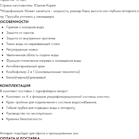
Страна изготовитель: Южная Корея
*Модификация: Может меняться - мощность, размер бака, высота или глубина аппарата и
пр. Просьба уточнять у менеджера.
ОСОБЕННОСТИ
Горячая и холодная вода
Защита от ожогов
Защита от внутренних протечек
Танки воды из нержавеющей стали
Регулируемые ножки
Увеличенная область подачи воды
Функция отключения нагрева и охлаждения воды
Антибактериальный кран
Комбифильтр 2 в 1 (инновационные технологии)
Белый/черный/оранжевый
КОМПЛЕКТАЦИЯ
В комплект поставки с пурифайером входит:
Комплект из 4-х фильтров ультрафильтрационной системы очистки;
Кран-тройник для подключения к системе водоснабжения;
Гибкая трубка для подводки воды к аппарату;
Руководство по эксплуатации.
Краники безопасности.
Аппарат подойдет для офиса и промышленных зон.
ОПЛАТА И ДОСТАВКА