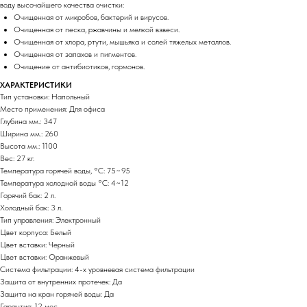
воду высочайшего качества очистки:
Очищенная от микробов, бактерий и вирусов.
Очищенная от песка, ржавчины и мелкой взвеси.
Очищенная от хлора, ртути, мышьяка и солей тяжелых металлов.
Очищенная от запахов и пигментов.
Очищение от антибиотиков, гормонов.
ХАРАКТЕРИСТИКИ
Тип установки: Напольный
Место применения: Для офиса
Глубина мм.: 347
Ширина мм.: 260
Высота мм.: 1100
Вес: 27 кг.
Температура горячей воды, °C: 75~95
Температура холодной воды °C: 4~12
Горячий бак: 2 л.
Холодный бак: 3 л.
Тип управления: Электронный
Цвет корпуса: Белый
Цвет вставки: Черный
Цвет вставки: Оранжевый
Система фильтрации: 4-х уровневая система фильтрации
Защита от внутренних протечек: Да
Защита на кран горячей воды: Да
Гарантия: 12 мес.