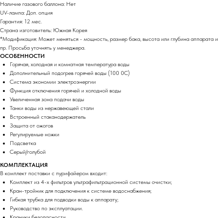
Наличие газового баллона: Нет
UV-лампа: Доп. опция
Гарантия: 12 мес.
Страна изготовитель: Южная Корея
*Модификация: Может меняться - мощность, размер бака, высота или глубина аппарата и
пр. Просьба уточнять у менеджера.
ОСОБЕННОСТИ
Горячая, холодная и комнатная температура воды
Дополнительный подогрев горячей воды (100 0С)
Система экономии электроэнергии
Функция отключения горячей и холодной воды
Увеличенная зона подачи воды
Танки воды из нержавеющей стали
Встроенный стаканодержатель
Защита от ожогов
Регулируемые ножки
Подсветка
Серый/голубой
КОМПЛЕКТАЦИЯ
В комплект поставки с пурифайером входит:
Комплект из 4-х фильтров ультрафильтрационной системы очистки;
Кран-тройник для подключения к системе водоснабжения;
Гибкая трубка для подводки воды к аппарату;
Руководство по эксплуатации.
Краники безопасности.