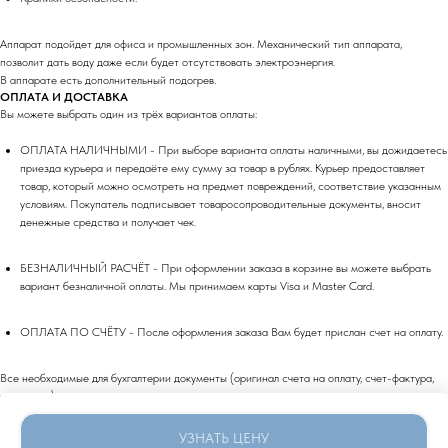
Аппарат подойдет для офиса и промышленных зон. Механический тип аппарата,
позволит дать воду даже если будет отсутствовать электроэнергия.
В аппарате есть дополнительный подогрев.
ОПЛАТА И ДОСТАВКА
Вы можете выбрать один из трёх вариантов оплаты:
ОПЛАТА НАЛИЧНЫМИ - При выборе варианта оплаты наличными, вы дожидаетесь
приезда курьера и передаёте ему сумму за товар в рублях. Курьер предоставляет
товар, который можно осмотреть на предмет повреждений, соответствие указанным
условиям. Покупатель подписывает товаросопроводительные документы, вносит
денежные средства и получает чек.
БЕЗНАЛИЧНЫЙ РАСЧЁТ - При оформлении заказа в корзине вы можете выбрать
вариант безналичной оплаты. Мы принимаем карты Visa и Master Card.
ОПЛАТА ПО СЧЁТУ - После оформления заказа Вам будет прислан счет на оплату.
Все необходимые для бухгалтерии документы (оригинал счета на оплату, счет-фактура,
накладная) выдаются вместе с заказом при получении.
УЗНАТЬ ЦЕНУ