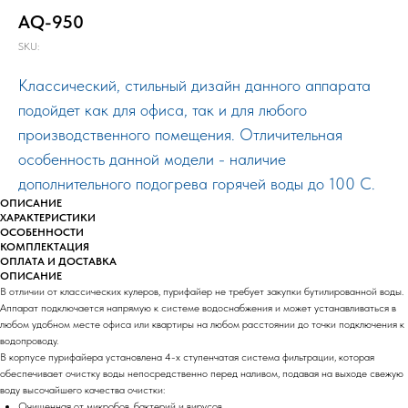
AQ-950
SKU:
Классический, стильный дизайн данного аппарата
подойдет как для офиса, так и для любого
производственного помещения. Отличительная
особенность данной модели - наличие
дополнительного подогрева горячей воды до 100 С.
ОПИСАНИЕ
ХАРАКТЕРИСТИКИ
ОСОБЕННОСТИ
КОМПЛЕКТАЦИЯ
ОПЛАТА И ДОСТАВКА
ОПИСАНИЕ
В отличии от классических кулеров, пурифайер не требует закупки бутилированной воды.
Аппарат подключается напрямую к системе водоснабжения и может устанавливаться в
любом удобном месте офиса или квартиры на любом расстоянии до точки подключения к
водопроводу.
В корпусе пурифайера установлена 4-х ступенчатая система фильтрации, которая
обеспечивает очистку воды непосредственно перед наливом, подавая на выходе свежую
воду высочайшего качества очистки:
Очищенная от микробов, бактерий и вирусов.