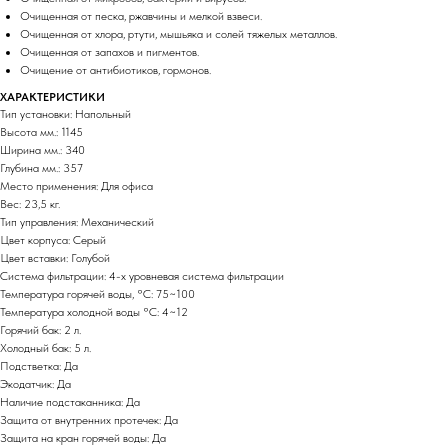
Очищенная от песка, ржавчины и мелкой взвеси.
Очищенная от хлора, ртути, мышьяка и солей тяжелых металлов.
Очищенная от запахов и пигментов.
Очищение от антибиотиков, гормонов.
ХАРАКТЕРИСТИКИ
Тип установки: Напольный
Высота мм.: 1145
Ширина мм.: 340
Глубина мм.: 357
Место применения: Для офиса
Вес: 23,5 кг.
Тип управления: Механический
Цвет корпуса: Серый
Цвет вставки: Голубой
Система фильтрации: 4-х уровневая система фильтрации
Температура горячей воды, °C: 75~100
Температура холодной воды °C: 4~12
Горячий бак: 2 л.
Холодный бак: 5 л.
Подстветка: Да
Экодатчик: Да
Наличие подстаканника: Да
Защита от внутренних протечек: Да
Защита на кран горячей воды: Да